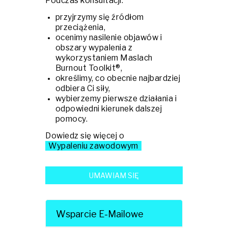
Podczas konsultacji:
przyjrzymy się źródłom
przeciążenia,
ocenimy nasilenie objawów i
obszary wypalenia z
wykorzystaniem Maslach
Burnout Toolkit®,
określimy, co obecnie najbardziej
odbiera Ci siły,
wybierzemy pierwsze działania i
odpowiedni kierunek dalszej
pomocy.
Dowiedz się więcej o
Wypaleniu zawodowym
UMAWIAM SIĘ
Wsparcie E-Mailowe