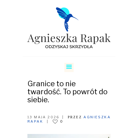
SKRZYDŁA
COACHING RELACJI
COACHING KARIERY
Granice to nie
O MNIE
twardość. To powrót do
siebie.
CENNIK
REZERWUJ
13 MAJA 2026
AGNIESZKA
PRZEZ
RAPAK
0
BLOG