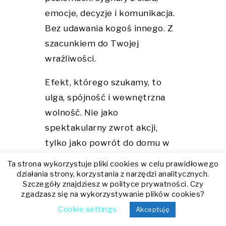
emocje, decyzje i komunikacja.
Bez udawania kogoś innego. Z
szacunkiem do Twojej
wrażliwości.
Efekt, którego szukamy, to
ulga, spójność i wewnętrzna
wolność. Nie jako
spektakularny zwrot akcji,
tylko jako powrót do domu w
sobie.
Ta strona wykorzystuje pliki cookies w celu prawidłowego
działania strony, korzystania z narzędzi analitycznych.
Jeśli chcesz zobaczyć, jak
Szczegóły znajdziesz w polityce prywatności. Czy
zgadzasz się na wykorzystywanie plików cookies?
wygląda moja praca z
Cookie settings
Akceptuję
kobietami, które odzyskują