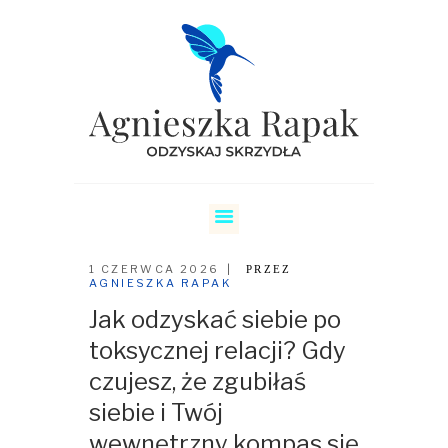
SKRZYDŁA
COACHING RELACJI
COACHING KARIERY
1 CZERWCA 2026
PRZEZ
AGNIESZKA RAPAK
O MNIE
Jak odzyskać siebie po
CENNIK
toksycznej relacji? Gdy
REZERWUJ
czujesz, że zgubiłaś
BLOG
siebie i Twój
wewnętrzny kompas się