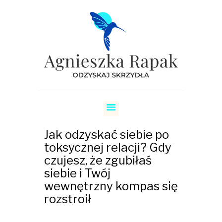
SKRZYDŁA
COACHING RELACJI
COACHING KARIERY
Jak odzyskać siebie po
O MNIE
toksycznej relacji? Gdy
czujesz, że zgubiłaś
CENNIK
siebie i Twój
REZERWUJ
wewnętrzny kompas się
rozstroił
BLOG