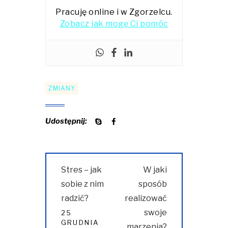
Pracuję online i w Zgorzelcu.
Zobacz jak mogę Ci pomóc
ZMIANY
Udostępnij:
Nawigacja
Previous
Next
Stres – jak
W jaki
wpisu
post:
post:
sobie z nim
sposób
radzić?
realizować
swoje
25
GRUDNIA
marzenia?