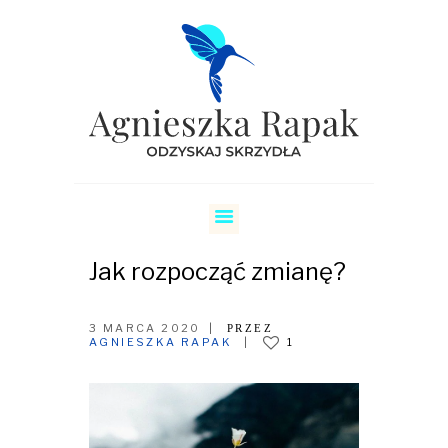
SKRZYDŁA
COACHING RELACJI
COACHING KARIERY
Jak rozpocząć zmianę?
O MNIE
CENNIK
3 MARCA 2020
PRZEZ
AGNIESZKA RAPAK
1
REZERWUJ
BLOG