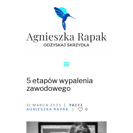
SKRZYDŁA
COACHING RELACJI
COACHING KARIERY
5 etapów wypalenia
O MNIE
zawodowego
CENNIK
31 MARCA 2025
PRZEZ
REZERWUJ
AGNIESZKA RAPAK
0
BLOG