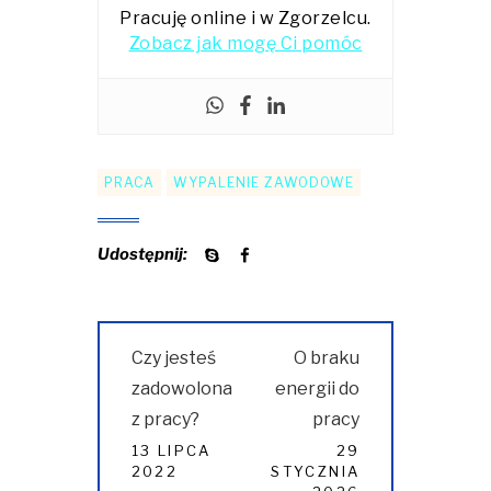
Pracuję online i w Zgorzelcu.
Zobacz jak mogę Ci pomóc
PRACA
WYPALENIE ZAWODOWE
Udostępnij:
Nawigacja
Previous
Next
Czy jesteś
O braku
wpisu
post:
post:
zadowolona
energii do
z pracy?
pracy
13 LIPCA
29
2022
STYCZNIA