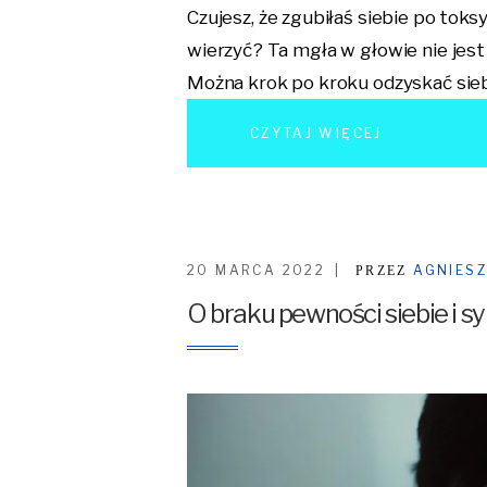
Czujesz, że zgubiłaś siebie po toksyc
wierzyć? Ta mgła w głowie nie jest
Można krok po kroku odzyskać sie
CZYTAJ WIĘCEJ
20 MARCA 2022
AGNIES
PRZEZ
O braku pewności siebie i 