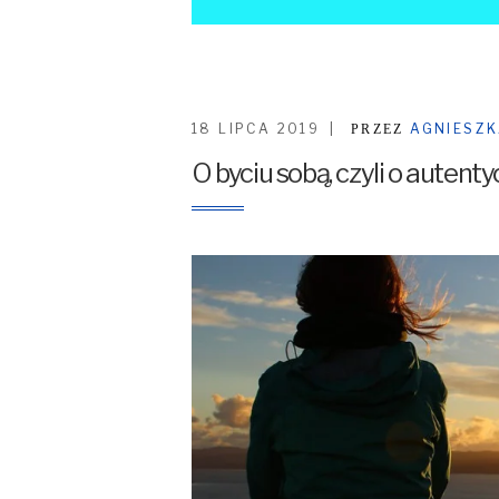
18 LIPCA 2019
AGNIESZK
PRZEZ
O byciu sobą, czyli o autenty