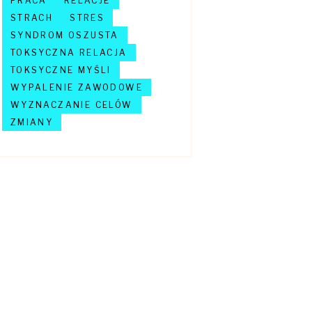
PRACA
RELACJE
STRACH
STRES
SYNDROM OSZUSTA
TOKSYCZNA RELACJA
TOKSYCZNE MYŚLI
WYPALENIE ZAWODOWE
WYZNACZANIE CELÓW
ZMIANY