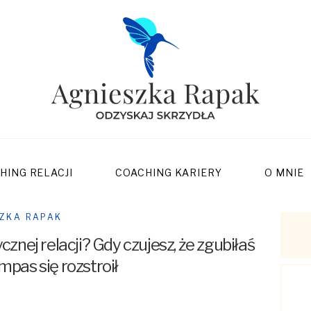
SKRZYDŁA
COACHING
RELACJI
COACHING
KARIERY
HING RELACJI
COACHING KARIERY
O MNIE
O MNIE
CENNIK
SZKA RAPAK
cznej relacji? Gdy czujesz, że zgubiłaś
REZERWUJ
mpas się rozstroił
BLOG